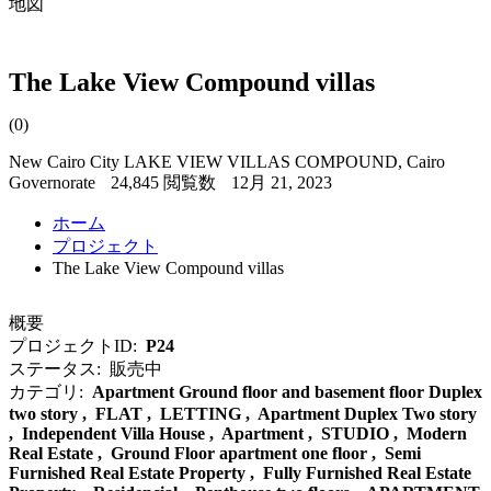
地図
The Lake View Compound villas
(0)
New Cairo City LAKE VIEW VILLAS COMPOUND, Cairo
Governorate
24,845 閲覧数
12月 21, 2023
ホーム
プロジェクト
The Lake View Compound villas
概要
プロジェクトID:
P24
ステータス:
販売中
カテゴリ:
Apartment Ground floor and basement floor Duplex
two story , FLAT , LETTING , Apartment Duplex Two story
, Independent Villa House , Apartment , STUDIO , Modern
Real Estate , Ground Floor apartment one floor , Semi
Furnished Real Estate Property , Fully Furnished Real Estate