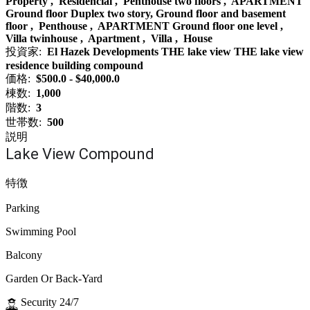
Property , Residencial , Penthouse two floors , APARTMENT
Ground floor Duplex two story, Ground floor and basement
floor , Penthouse , APARTMENT Ground floor one level ,
Villa twinhouse , Apartment , Villa , House
投資家:
El Hazek Developments THE lake view THE lake view
residence building compound
価格:
$500.0 - $40,000.0
棟数:
1,000
階数:
3
世帯数:
500
説明
Lake View Compound
特徴
Parking
Swimming Pool
Balcony
Garden Or Back-Yard
Security 24/7