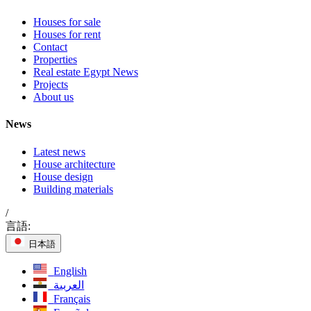
Houses for sale
Houses for rent
Contact
Properties
Real estate Egypt News
Projects
About us
News
Latest news
House architecture
House design
Building materials
/
言語:
日本語
English
العربية
Français