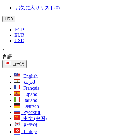
お気に入りリスト(
0
)
USD
EGP
EUR
USD
/
言語:
日本語
English
العربية
Français
Español
Italiano
Deutsch
Русский
中文 (中国)
한국어
Türkçe