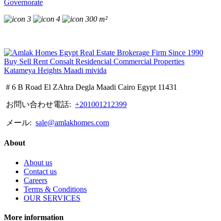
Governorate
3
4
300 m²
# 6 B Road El ZAhra Degla Maadi Cairo Egypt 11431
お問い合わせ電話:
+201001212399
メール:
sale@amlakhomes.com
About
About us
Contact us
Careers
Terms & Conditions
OUR SERVICES
More information