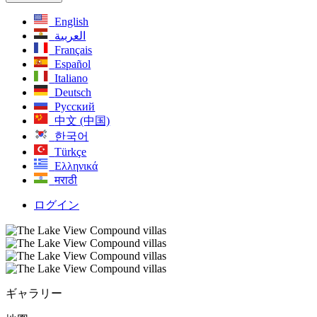
English
العربية
Français
Español
Italiano
Deutsch
Русский
中文 (中国)
한국어
Türkçe
Ελληνικά
मराठी
ログイン
ギャラリー