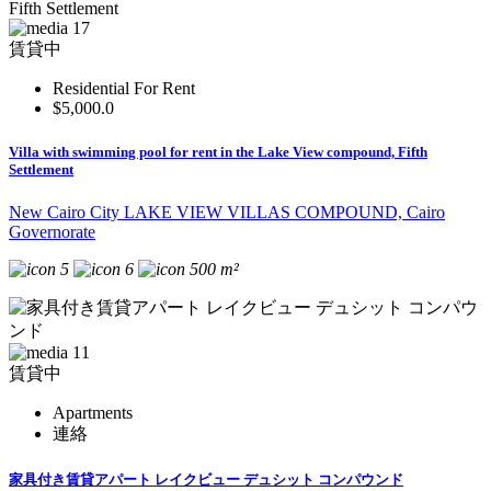
17
賃貸中
Residential For Rent
$5,000.0
Villa with swimming pool for rent in the Lake View compound, Fifth
Settlement
New Cairo City LAKE VIEW VILLAS COMPOUND, Cairo
Governorate
5
6
500 m²
11
賃貸中
Apartments
連絡
家具付き賃貸アパート レイクビュー デュシット コンパウンド