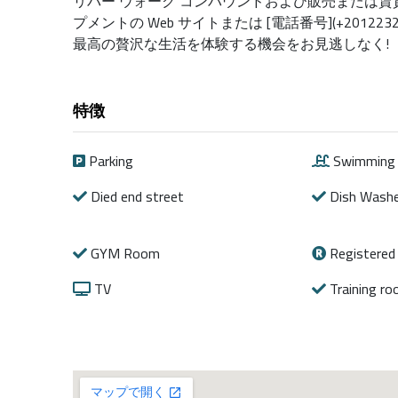
リバー ウォーク コンパウンドおよび販売または賃
プメントの Web サイトまたは [電話番号](+201
最高の贅沢な生活を体験する機会をお見逃しなく!
特徴
Parking
Swimming 
Died end street
Dish Washe
GYM Room
Registered 
TV
Training r