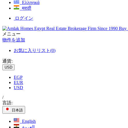
Ελληνικά
मराठी
ログイン
メニュー
物件を追加
お気に入りリスト(
0
)
通貨:
USD
EGP
EUR
USD
/
言語:
日本語
English
العربية