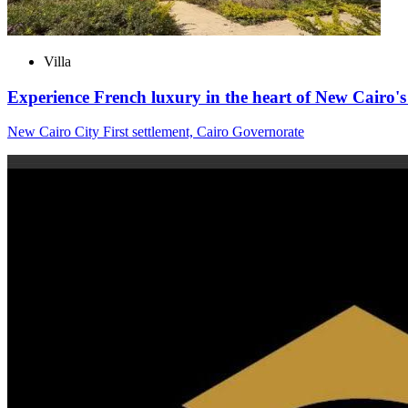
Villa
Experience French luxury in the heart of New Cairo
New Cairo City First settlement, Cairo Governorate