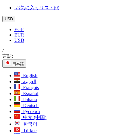
お気に入りリスト(
0
)
USD
EGP
EUR
USD
/
言語:
日本語
English
العربية
Français
Español
Italiano
Deutsch
Русский
中文 (中国)
한국어
Türkçe