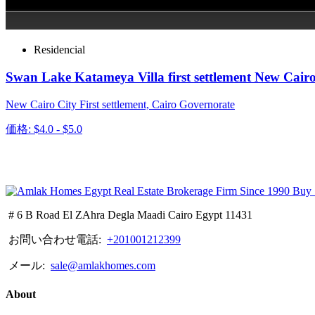
Residencial
Swan Lake Katameya Villa first settlement New Cair
New Cairo City First settlement, Cairo Governorate
価格: $4.0 - $5.0
# 6 B Road El ZAhra Degla Maadi Cairo Egypt 11431
お問い合わせ電話:
+201001212399
メール:
sale@amlakhomes.com
About