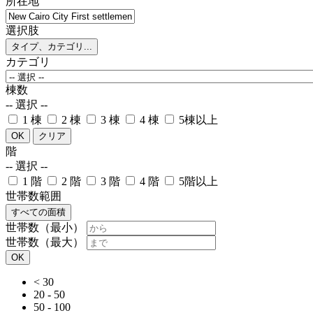
所在地
選択肢
タイプ、カテゴリ...
カテゴリ
棟数
-- 選択 --
1 棟
2 棟
3 棟
4 棟
5棟以上
OK
クリア
階
-- 選択 --
1 階
2 階
3 階
4 階
5階以上
世帯数範囲
すべての面積
世帯数（最小）
世帯数（最大）
OK
< 30
20 - 50
50 - 100