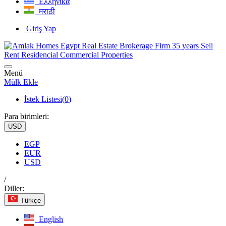
Ελληνικά
मराठी
Giriş Yap
Menü
Mülk Ekle
İstek Listesi(
0
)
Para birimleri:
USD
EGP
EUR
USD
/
Diller:
Türkçe
English