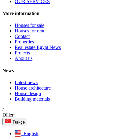
OUR SERVICES
More information
Houses for sale
Houses for rent
Contact
Properties
Real estate Egypt News
Projects
About us
News
Latest news
House architecture
House design
Building materials
/
Diller:
Türkçe
English