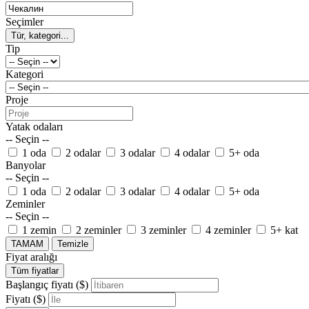
Seçimler
Tür, kategori...
Tip
Kategori
Proje
Yatak odaları
-- Seçin --
1 oda
2 odalar
3 odalar
4 odalar
5+ oda
Banyolar
-- Seçin --
1 oda
2 odalar
3 odalar
4 odalar
5+ oda
Zeminler
-- Seçin --
1 zemin
2 zeminler
3 zeminler
4 zeminler
5+ kat
TAMAM
Temizle
Fiyat aralığı
Tüm fiyatlar
Başlangıç ​​fiyatı ($)
Fiyatı ($)