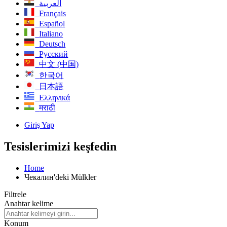
العربية
Français
Español
Italiano
Deutsch
Русский
中文 (中国)
한국어
日本語
Ελληνικά
मराठी
Giriş Yap
Tesislerimizi keşfedin
Home
Чекалин'deki Mülkler
Filtrele
Anahtar kelime
Konum