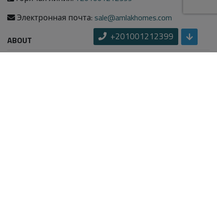
Электронная почта:
sale@amlakhomes.com
+201001212399
ABOUT
About us
Contact us
Careers
Terms & Conditions
OUR SERVICES
MORE INFORMATION
Houses for sale
Houses for rent
Contact
Properties