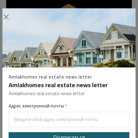
Amlakhomes real estate news letter
Motel
Amlakhomes real estate news letter
makadiheights
Amlakhomes real estate news letter
SOMABAY RED SEA, Red Sea Governorate
Адрес электронной почты
Подписаться