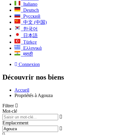
Italiano
Deutsch
Русский
中文 (中国)
한국어
日本語
Türkçe
Ελληνικά
मराठी
Connexion
Découvrir nos biens
Accueil
Propriétés à Agouza
Filtrer
Mot-clé
Emplacement