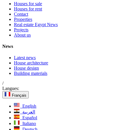
Houses for sale
Houses for rent
Contact
Properties
Real estate Egypt News
Projects
About us
News
Latest news
House architecture
House design
Building materials
/
Langues:
Français
English
العربية
Español
Italiano
Deutsch