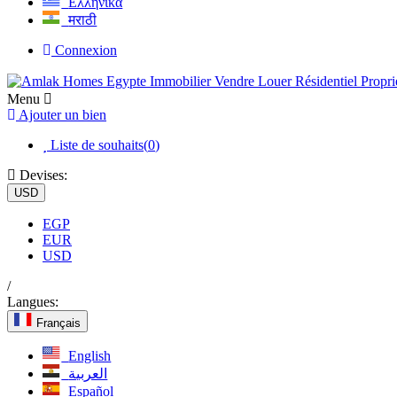
Ελληνικά
मराठी
Connexion
Menu
Ajouter un bien
Liste de souhaits(
0
)
Devises:
USD
EGP
EUR
USD
/
Langues:
Français
English
العربية
Español