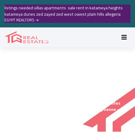
listings needed villas apartments sale rent in katameya heights
katameya dunes zed zayed zed west owest plam hills allegeria
EGYPT REALTORS
→
NOUVEAU CAIRE, CAPITALE
ADMINISTRATIVE ÉGYPTIENNE – UN
PÔLE MODERNE
Accueil
Real estate Compounds complex Gated Comunites
Nouveau Caire, capitale administrative égyptienne – un
pôle moderne